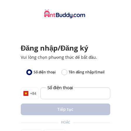
Đăng nhập/Đăng ký
Vui lòng chọn phương thức để bắt đầu.
Số điện thoại
Tên đăng nhập/Email
Số điện thoại
+84
Tiếp tục
HOẶC